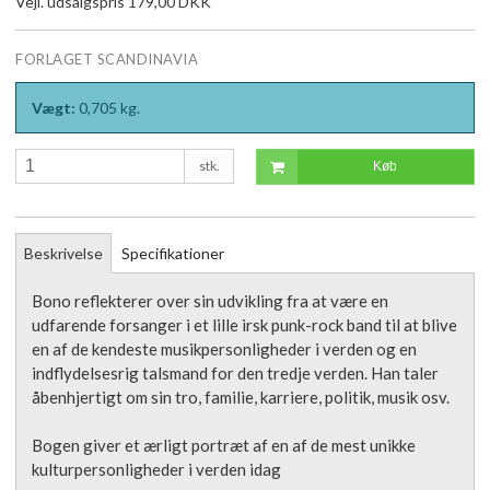
Vejl. udsalgspris 179,00 DKK
FORLAGET SCANDINAVIA
Vægt:
0,705
kg.
stk.
Køb
Beskrivelse
Specifikationer
Bono reflekterer over sin udvikling fra at være en
udfarende forsanger i et lille irsk punk-rock band til at blive
en af de kendeste musikpersonligheder i verden og en
indflydelsesrig talsmand for den tredje verden. Han taler
åbenhjertigt om sin tro, familie, karriere, politik, musik osv.
Bogen giver et ærligt portræt af en af de mest unikke
kulturpersonligheder i verden idag