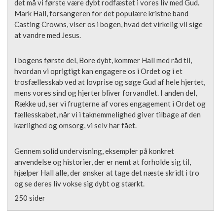
det må vi første være dybt rodfæstet i vores liv med Gud.
Mark Hall, forsangeren for det populære kristne band
Casting Crowns, viser os i bogen, hvad det virkelig vil sige
at vandre med Jesus.
I bogens første del, Bore dybt, kommer Hall med råd til,
hvordan vi oprigtigt kan engagere os i Ordet og i et
trosfællesskab ved at lovprise og søge Gud af hele hjertet,
mens vores sind og hjerter bliver forvandlet. I anden del,
Række ud, ser vi frugterne af vores engagement i Ordet og
fællesskabet, når vi i taknemmelighed giver tilbage af den
kærlighed og omsorg, vi selv har fået.
Gennem solid undervisning, eksempler på konkret
anvendelse og historier, der er nemt at forholde sig til,
hjælper Hall alle, der ønsker at tage det næste skridt i tro
og se deres liv vokse sig dybt og stærkt.
250 sider