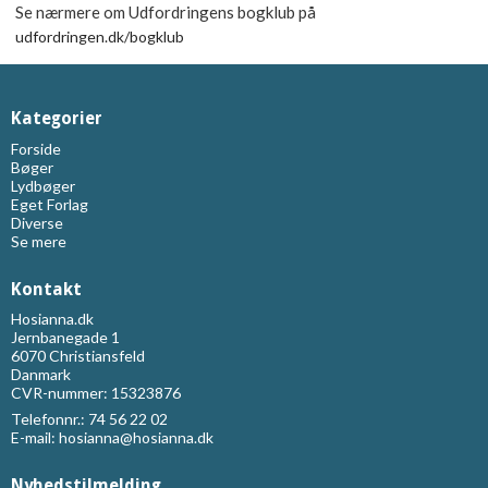
Se nærmere om Udfordringens bogklub på
udfordringen.dk/bogklub
Kategorier
Forside
Bøger
Lydbøger
Eget Forlag
Diverse
Se mere
Kontakt
Hosianna.dk
Jernbanegade 1
6070 Christiansfeld
Danmark
CVR-nummer: 15323876
Telefonnr.:
74 56 22 02
E-mail
:
hosianna@hosianna.dk
Nyhedstilmelding