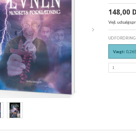
148,00 
Vejl. udsalgsp
UDFORDRING
Vægt:
0,26