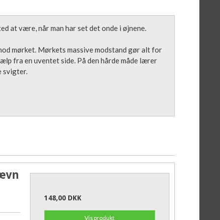
ted at være, når man har set det onde i øjnene.
ig mod mørket. Mørkets massive modstand gør alt for
jælp fra en uventet side. På den hårde måde lærer
 svigter.
hævn
148,00 DKK
Vis produkt