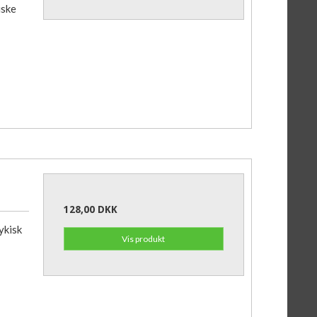
iske
128,00 DKK
ykisk
Vis produkt