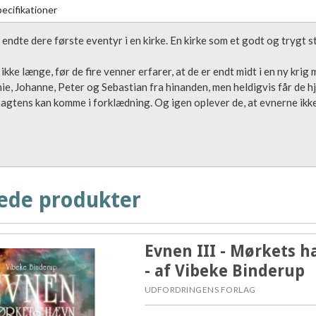
ecifikationer
 endte dere første eventyr i en kirke. En kirke som et godt og trygt s
ikke længe, før de fire venner erfarer, at de er endt midt i en ny kr
ie, Johanne, Peter og Sebastian fra hinanden, men heldigvis får de h
sagtens kan komme i forklædning. Og igen oplever de, at evnerne ikke
ede produkter
Evnen III - Mørkets 
- af Vibeke Binderup
UDFORDRINGENS FORLAG