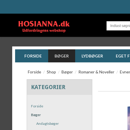
FORSIDE
BØGER
LYDBØGER
EGET 
Forside
/
Shop
/
Bøger
/
Romaner & Noveller
/
Evnen
KATEGORIER
Forside
Bøger
Andagtsbøger