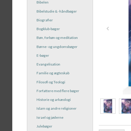
Bibelen
Bibelstudie & -håndbøger
Biografier
Bogklub-bøger
Bøn, forbøn og meditation
Børne- og ungdomsbøger
E-bøger
Evangelisation
Familie og ægteskab
Filosofi og Teologi
Forfattere med flere bøger
Historie og arkæologi
Islam og andre religioner
Israel og jøderne
Julebøger