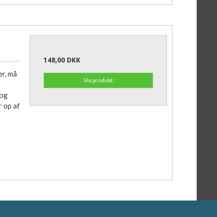
148,00 DKK
er, må
Vis produkt
 og
 op af