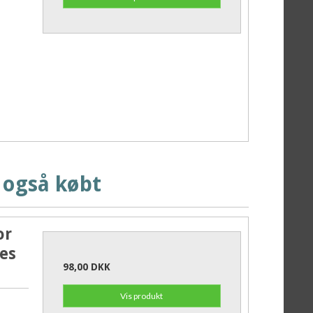
 også købt
or
es
98,00 DKK
Vis produkt