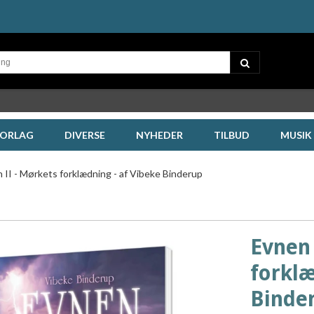
FORLAG
DIVERSE
NYHEDER
TILBUD
MUSIK
 II - Mørkets forklædning - af Vibeke Binderup
Evnen 
forklæ
Binde