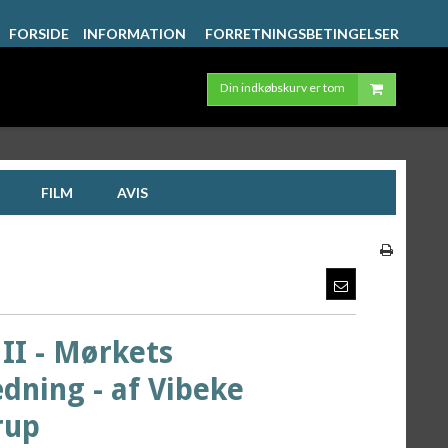
FORSIDE
INFORMATION
FORRETNINGSBETINGELSER
Din indkøbskurv er tom
FILM
AVIS
II - Mørkets
dning - af Vibeke
rup