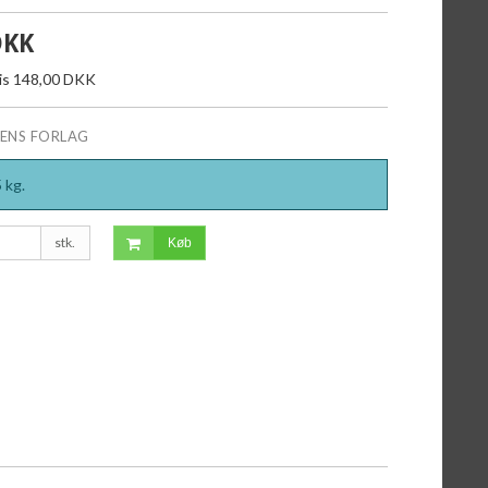
DKK
ris 148,00 DKK
ENS FORLAG
5
kg.
stk.
Køb