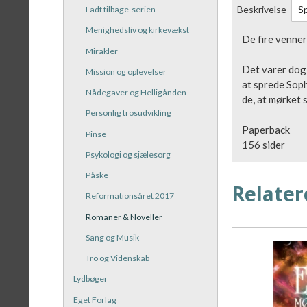
Beskrivelse
Sp
Ladt tilbage-serien
Menighedsliv og kirkevækst
De fire venner
Mirakler
Det varer dog 
Mission og oplevelser
at sprede Soph
Nådegaver og Helligånden
de, at mørket 
Personlig trosudvikling
Paperback
Pinse
156 sider
Psykologi og sjælesorg
Påske
Relater
Reformationsåret 2017
Romaner & Noveller
Sang og Musik
Tro og Videnskab
Lydbøger
Eget Forlag