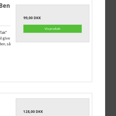
 Ben
99,00 DKK
Vis produkt
Tak"
il give
den, så
128,00 DKK