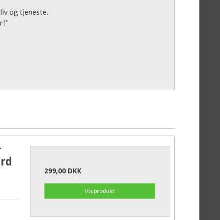
iv og tjeneste.
r!"
-
ard
299,00 DKK
Vis produkt