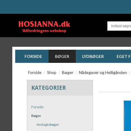
FORSIDE
BØGER
LYDBØGER
EGET 
Forside
/
Shop
/
Bøger
/
Nådegaver og Helligånden
/
KATEGORIER
Forside
Bøger
Andagtsbøger