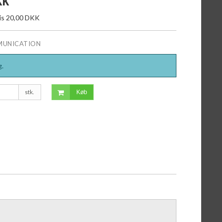
KK
ris 20,00 DKK
MUNICATION
g.
stk.
Køb