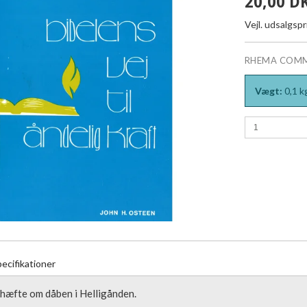
20,00 D
Vejl. udsalgsp
RHEMA COM
Vægt:
0,1
k
ecifikationer
hæfte om dåben i Helligånden.