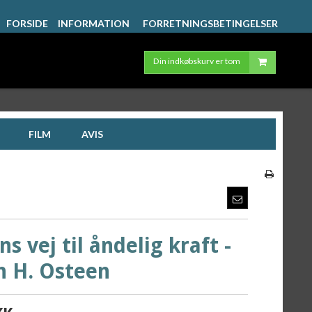
FORSIDE
INFORMATION
FORRETNINGSBETINGELSER
Din indkøbskurv er tom
FILM
AVIS
ns vej til åndelig kraft -
n H. Osteen