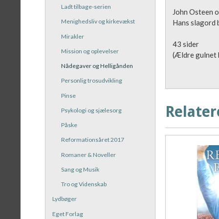
Ladt tilbage-serien
John Osteen op
Menighedsliv og kirkevækst
Hans slagord b
Mirakler
43 sider
Mission og oplevelser
(Ældre gulnet
Nådegaver og Helligånden
Personlig trosudvikling
Pinse
Relater
Psykologi og sjælesorg
Påske
Reformationsåret 2017
Romaner & Noveller
Sang og Musik
Tro og Videnskab
Lydbøger
Eget Forlag