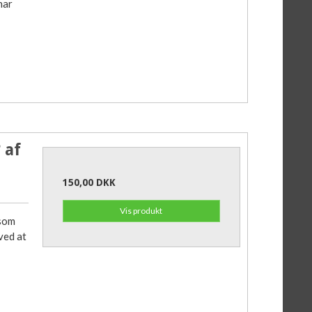
har
 af
150,00 DKK
Vis produkt
 som
ved at