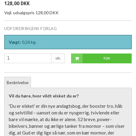
128,00 DKK
Vejl. udsalgspris 128,00 DKK
UDFORDRINGENS FORLAG
Vægt:
0,26
kg.
stk.
Køb
Beskrivelse
Vil du høre, hvor vildt elsket du er?
'Du er elsket' er din nye andagtsbog, der booster tro, håb
og selvtillid – uanset om du er nysgerrig, tvivlende eller
bare vil mærke, at du ikke er alene. 52 breve, power-
bibelvers, bønner og ærlige tanker fra mormor – som viser
dig, at Gud er dig lige så nær, som en kær mormor, der