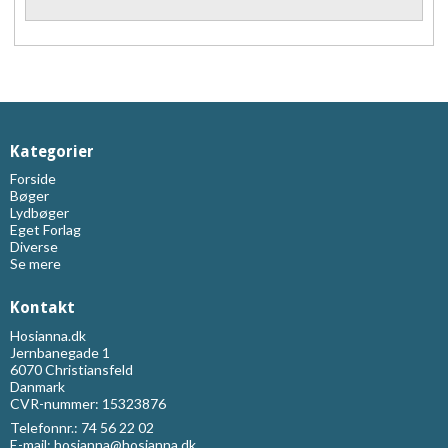
Kategorier
Forside
Bøger
Lydbøger
Eget Forlag
Diverse
Se mere
Kontakt
Hosianna.dk
Jernbanegade 1
6070 Christiansfeld
Danmark
CVR-nummer: 15323876
Telefonnr.:
74 56 22 02
E-mail
:
hosianna@hosianna.dk