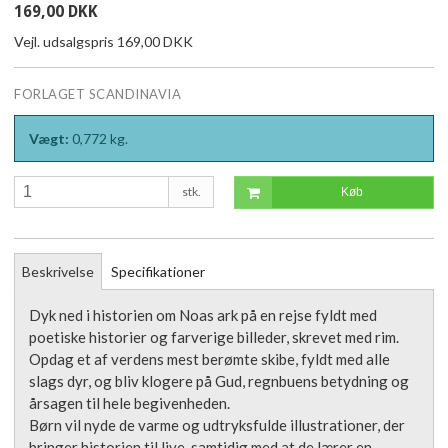
169,00 DKK
Vejl. udsalgspris 169,00 DKK
FORLAGET SCANDINAVIA
Vægt:
0,772
kg.
stk.
Køb
Beskrivelse
Specifikationer
Dyk ned i historien om Noas ark på en rejse fyldt med
poetiske historier og farverige billeder, skrevet med rim.
Opdag et af verdens mest berømte skibe, fyldt med alle
slags dyr, og bliv klogere på Gud, regnbuens betydning og
årsagen til hele begivenheden.
Børn vil nyde de varme og udtryksfulde illustrationer, der
bringer historien til live, samtidig med at de lærer en