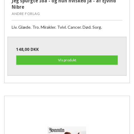
Jeg spurgte Ida - og hun hvisked ja - af Ejvind
Nibre
ANDRE FORLAG
Liv. Glæde. Tro. Mirakler. Tvivl. Cancer. Død. Sorg.
148,00 DKK
Vis produkt