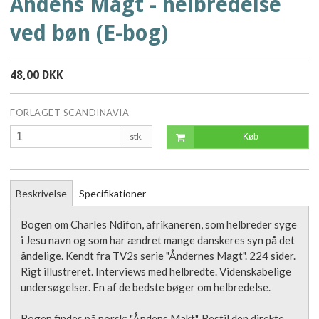
Åndens Magt - helbredelse
ved bøn (E-bog)
48,00 DKK
FORLAGET SCANDINAVIA
stk.
Køb
Beskrivelse
Specifikationer
Bogen om Charles Ndifon, afrikaneren, som helbreder syge
i Jesu navn og som har ændret mange danskeres syn på det
åndelige. Kendt fra TV2s serie "Åndernes Magt". 224 sider.
Rigt illustreret. Interviews med helbredte. Videnskabelige
undersøgelser. En af de bedste bøger om helbredelse.
Bogen findes på norsk: "Åndens Makt". Bestil den direkte