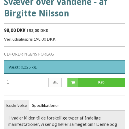
Svæver over vandene - af
Birgitte Nilsson
98,00 DKK
198,00 DKK
Vejl. udsalgspris 198,00 DKK
UDFORDRINGENS FORLAG
Vægt:
0,225
kg.
stk.
Køb
Beskrivelse
Specifikationer
Hvad er kilden til de forskellige typer af åndelige
manifestationer, vi ser og hører så meget om? Denne bog