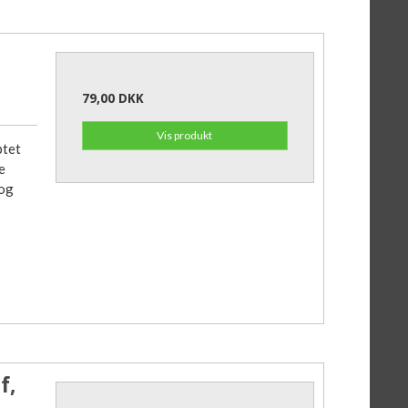
u
79,00 DKK
Vis produkt
ptet
e
 og
f,