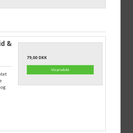
id &
79,00 DKK
Vis produkt
ptet
e
 og