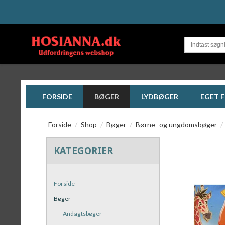
FORSIDE
BØGER
LYDBØGER
EGET 
Forside
/
Shop
/
Bøger
/
Børne- og ungdomsbøger
/
KATEGORIER
Forside
Bøger
Andagtsbøger