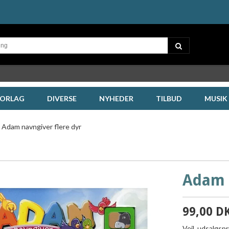
FORLAG
DIVERSE
NYHEDER
TILBUD
MUSIK
Adam navngiver flere dyr
Adam n
99,00 D
Vejl. udsalgsp