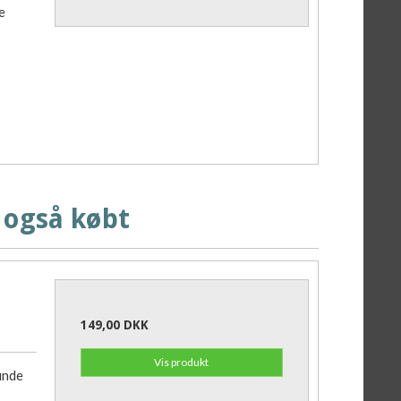
e
 også købt
149,00 DKK
Vis produkt
inde