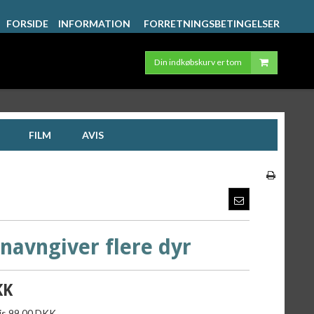
FORSIDE
INFORMATION
FORRETNINGSBETINGELSER
Din indkøbskurv er tom
FILM
AVIS
avngiver flere dyr
KK
ris 99,00 DKK