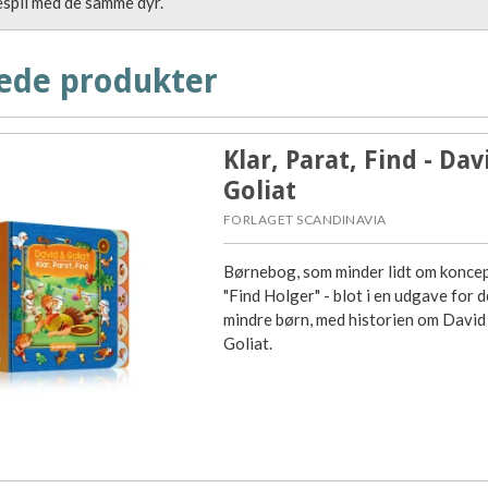
espil med de samme dyr.
ede produkter
Klar, Parat, Find - Dav
Goliat
FORLAGET SCANDINAVIA
Børnebog, som minder lidt om konce
"Find Holger" - blot i en udgave for d
mindre børn, med historien om David
Goliat.