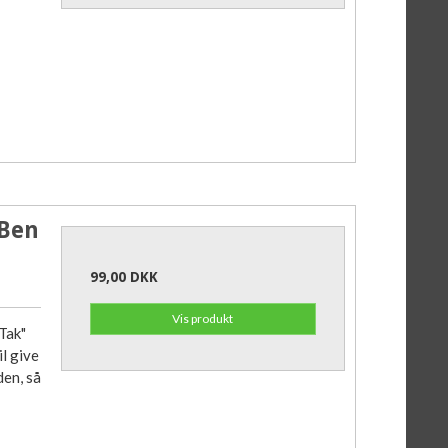
 Ben
99,00 DKK
Vis produkt
Tak"
il give
den, så