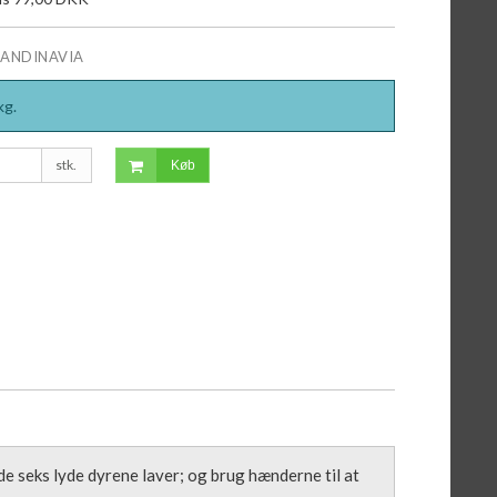
CANDINAVIA
kg.
stk.
Køb
 de seks lyde dyrene laver; og brug hænderne til at