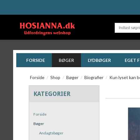
FORSIDE
BØGER
LYDBØGER
EGET 
Forside
/
Shop
/
Bøger
/
Biografier
/
Kun lyset kan 
KATEGORIER
Forside
Bøger
Andagtsbøger