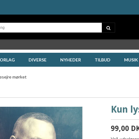
FORLAG
DIVERSE
NYHEDER
TILBUD
MUSIK
besejre mørket
Kun ly
99,00 D
Vejl. udsalgsp