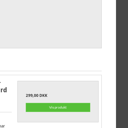
-
ard
299,00 DKK
Vis produkt
har