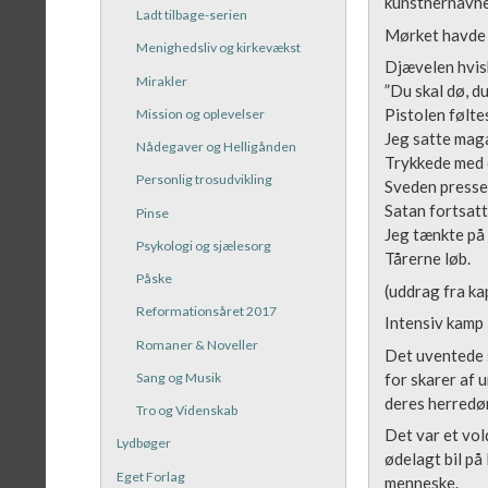
kunstnernavne
Ladt tilbage-serien
Mørket havde 
Menighedsliv og kirkevækst
Djævelen hvis
Mirakler
”Du skal dø, du 
Pistolen føltes
Mission og oplevelser
Jeg satte maga
Nådegaver og Helligånden
Trykkede med 
Personlig trosudvikling
Sveden presse
Satan fortsat
Pinse
Jeg tænkte på
Psykologi og sjælesorg
Tårerne løb.
Påske
(uddrag fra ka
Reformationsåret 2017
Intensiv kamp
Romaner & Noveller
Det uventede s
for skarer af 
Sang og Musik
deres herredø
Tro og Videnskab
Det var et vol
Lydbøger
ødelagt bil på 
Eget Forlag
menneske.