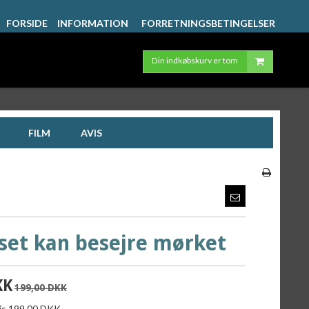
FORSIDE
INFORMATION
FORRETNINGSBETINGELSER
Din indkøbskurv er tom
FILM
AVIS
set kan besejre mørket
KK
199,00 DKK
ris 199,00 DKK