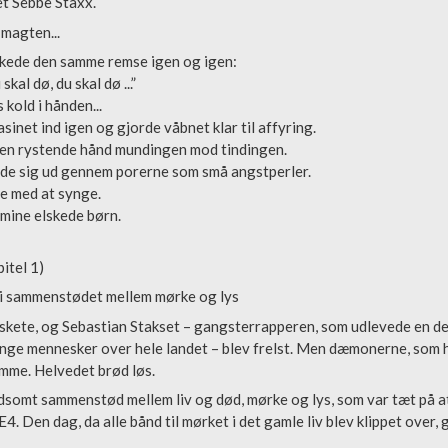
t Sebbe Staxx.
magten...
kede den samme remse igen og igen:
skal dø, du skal dø ...”
 kold i hånden...
sinet ind igen og gjorde våbnet klar til affyring.
en rystende hånd mundingen mod tindingen.
de sig ud gennem porerne som små angstperler.
te med at synge.
 mine elskede børn.
pitel 1)
 i sammenstødet mellem mørke og lys
kete, og Sebastian Stakset – gangsterrapperen, som udlevede en dest
unge mennesker over hele landet – blev frelst. Men dæmonerne, som ha
mme. Helvedet brød løs.
dsomt sammenstød mellem liv og død, mørke og lys, som var tæt på at 
E4. Den dag, da alle bånd til mørket i det gamle liv blev klippet over, g