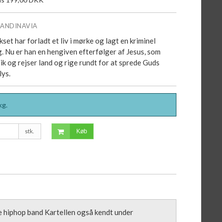
CANDINAVIA
set har forladt et liv i mørke og lagt en kriminel
ig. Nu er han en hengiven efterfølger af Jesus, som
ik og rejser land og rige rundt for at sprede Guds
lys.
kg.
stk.
Køb
lle hiphop band Kartellen også kendt under