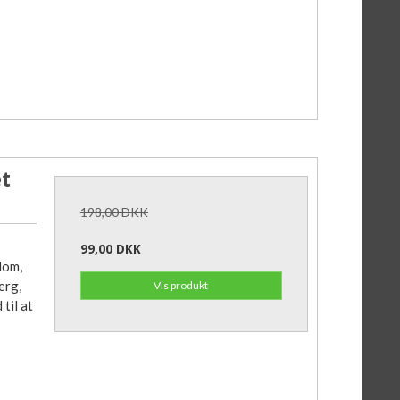
et
198,00 DKK
99,00 DKK
dom,
erg,
Vis produkt
til at