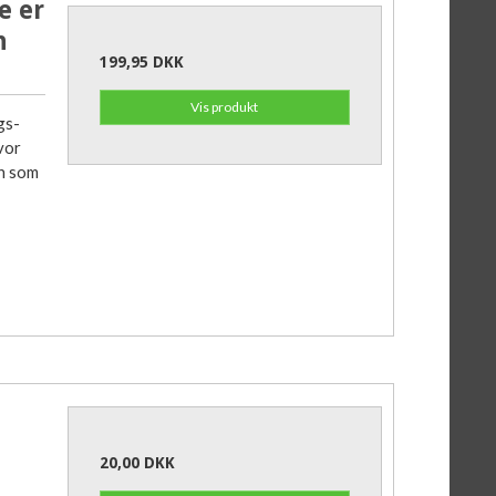
e er
n
199,95 DKK
Vis produkt
gs-
vor
en som
20,00 DKK