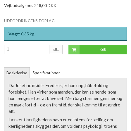
Vejl. udsalgspris 248,00 DKK
UDFORDRINGENS FORLAG
Vægt:
0,35
kg.
stk.
Køb
Beskrivelse
Specifikationer
Da Josefine møder Frederik, er hun ung, håbefuld og
forelsket. Han virker som manden, der kan se hende, som
hun længes efter at blive set. Men bag charmen gemmer sig
en mørk fortid – og en fremtid, der skal komme til at ændre
alt.
Lænket i kærlighedens navn er en intens fortælling om
kærlighedens skyggesider, om voldens psykologi, troens