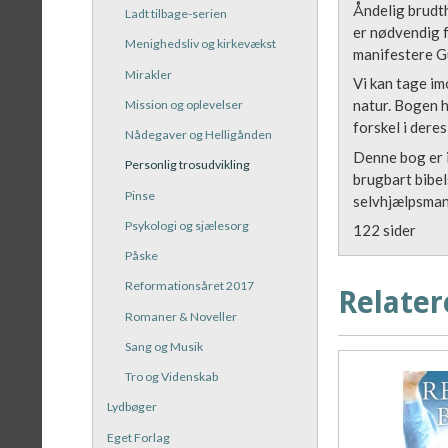
Åndelig brudth
Ladt tilbage-serien
er nødvendig f
Menighedsliv og kirkevækst
manifestere Gu
Mirakler
Vi kan tage im
natur. Bogen h
Mission og oplevelser
forskel i dere
Nådegaver og Helligånden
Denne bog er i
Personlig trosudvikling
brugbart bibel
Pinse
selvhjælpsmanu
Psykologi og sjælesorg
122 sider
Påske
Reformationsåret 2017
Relater
Romaner & Noveller
Sang og Musik
Tro og Videnskab
Lydbøger
Eget Forlag