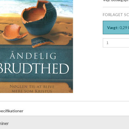
FORLAGET S
Vægt:
0,29
ecifikationer
miner