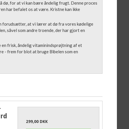
må dø, for at vi kan bære åndelig frugt. Denne proces
ren har befalet os at være. Kristne kan ikke
m forudsætter, at vi lærer at dø fra vores kødelige
len, såvel som andre troende, der har gjort en
en frisk, åndelig vitaminindsprøjtning af et
ære - frem for blot at bruge Bibelen som en
-
ard
299,00 DKK