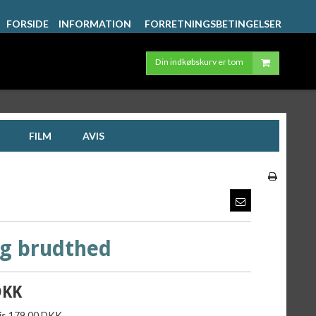
FORSIDE
INFORMATION
FORRETNINGSBETINGELSER
Din indkøbskurv er tom
FILM
AVIS
ig brudthed
DKK
ris 179,00 DKK