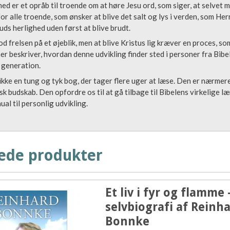
ed er et opråb til troende om at høre Jesu ord, som siger, at selvet 
or alle troende, som ønsker at blive det salt og lys i verden, som Her
ds herlighed uden først at blive brudt.
od frelsen på et øjeblik, men at blive Kristus lig kræver en proces, so
er beskriver, hvordan denne udvikling finder sted i personer fra Bibe
s generation.
kke en tung og tyk bog, der tager flere uger at læse. Den er nærmere 
sk budskab. Den opfordre os til at gå tilbage til Bibelens virkelige l
al til personlig udvikling.
ede produkter
Et liv i fyr og flamme 
selvbiografi af Reinh
Bonnke