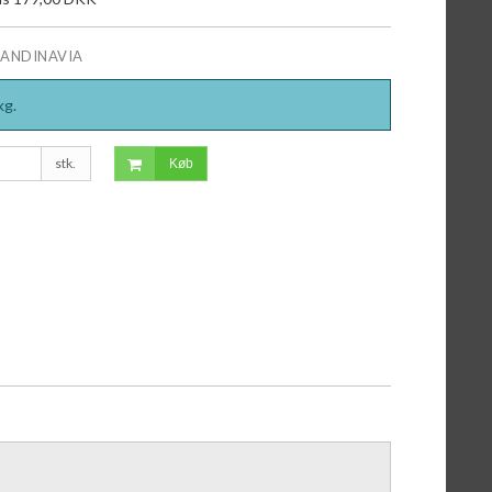
CANDINAVIA
kg.
stk.
Køb