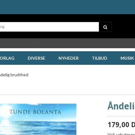
FORLAG
DIVERSE
NYHEDER
TILBUD
MUSIK
delig brudthed
Åndel
179,00 
Vejl. udsalgsp