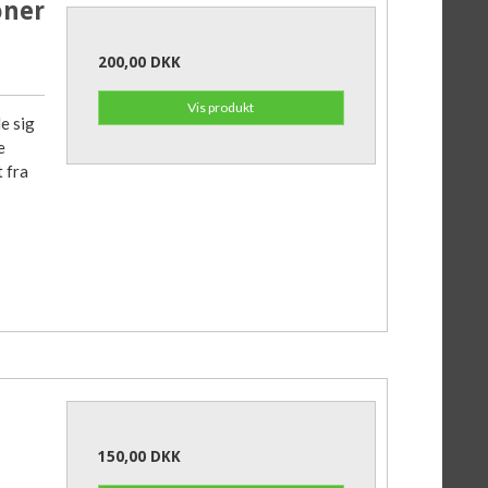
oner
200,00 DKK
Vis produkt
e sig
e
 fra
150,00 DKK