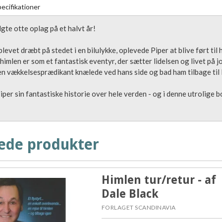
ecifikationer
te otte oplag på et halvt år!
blevet dræbt på stedet i en bilulykke, oplevede Piper at blive ført til
 himlen er som et fantastisk eventyr, der sætter lidelsen og livet på j
t en vækkelsesprædikant knælede ved hans side og bad ham tilbage til l
iper sin fantastiske historie over hele verden - og i denne utrolige b
ede produkter
Himlen tur/retur - af
Dale Black
FORLAGET SCANDINAVIA