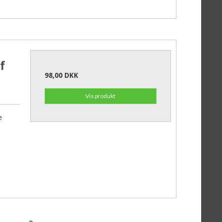
f
98,00 DKK
Vis produkt
e