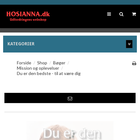
KATEGORIER
Forside
/
Shop
/
Bøger
/
Mission og oplevelser
/
Du er den bedste - til at være dig