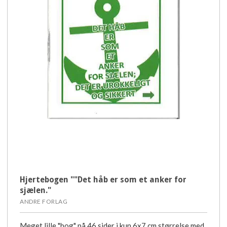
Hjertebogen ""Det håb er som et anker for
sjælen."
ANDRE FORLAG
Meget lille "bog" på 46 sider i kun 6x7 cm størrelse med