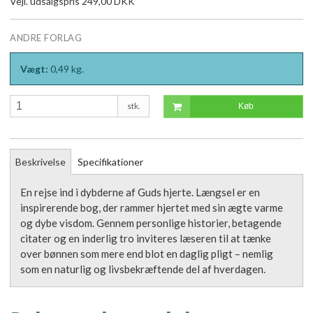
Vejl. udsalgspris 249,00 DKK
ANDRE FORLAG
Vægt:
0,49
kg.
stk.
Køb
Beskrivelse
Specifikationer
En rejse ind i dybderne af Guds hjerte. Længsel er en
inspirerende bog, der rammer hjertet med sin ægte varme
og dybe visdom. Gennem personlige historier, betagende
citater og en inderlig tro inviteres læseren til at tænke
over bønnen som mere end blot en daglig pligt – nemlig
som en naturlig og livsbekræftende del af hverdagen.