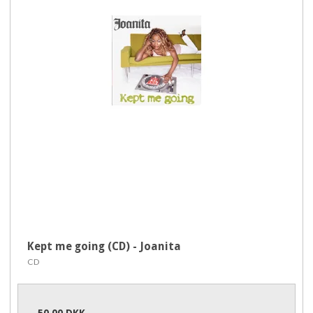
Kept me going (CD) - Joanita
CD
50,00 DKK