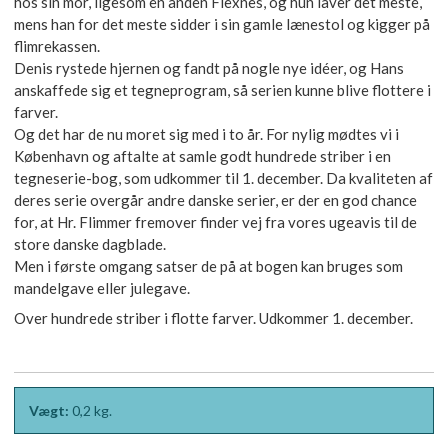
hos sin mor, ligesom en anden Flexnes, og hun laver det meste,
mens han for det meste sidder i sin gamle lænestol og kigger på
flimrekassen.
Denis rystede hjernen og fandt på nogle nye idéer, og Hans
anskaffede sig et tegneprogram, så serien kunne blive flottere i
farver.
Og det har de nu moret sig med i to år. For nylig mødtes vi i
København og aftalte at samle godt hundrede striber i en
tegneserie-bog, som udkommer til 1. december. Da kvaliteten af
deres serie overgår andre danske serier, er der en god chance
for, at Hr. Flimmer fremover finder vej fra vores ugeavis til de
store danske dagblade.
Men i første omgang satser de på at bogen kan bruges som
mandelgave eller julegave.
Over hundrede striber i flotte farver. Udkommer 1. december.
Vægt:
0,2
kg.