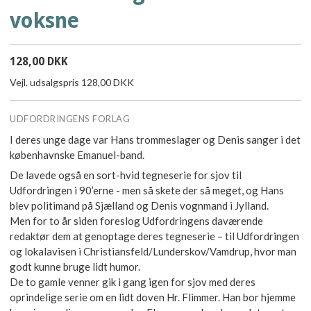
voksne
128,00 DKK
Vejl. udsalgspris 128,00 DKK
UDFORDRINGENS FORLAG
I deres unge dage var Hans trommeslager og Denis sanger i det
københavnske Emanuel-band.
De lavede også en sort-hvid tegneserie for sjov til
Udfordringen i 90’erne - men så skete der så meget, og Hans
blev politimand på Sjælland og Denis vognmand i Jylland.
Men for to år siden foreslog Udfordringens daværende
redaktør dem at genoptage deres tegneserie – til Udfordringen
og lokalavisen i Christiansfeld/Lunderskov/Vamdrup, hvor man
godt kunne bruge lidt humor.
De to gamle venner gik i gang igen for sjov med deres
oprindelige serie om en lidt doven Hr. Flimmer. Han bor hjemme