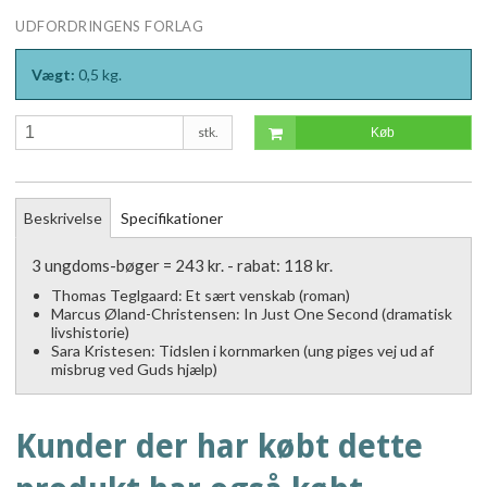
UDFORDRINGENS FORLAG
Vægt:
0,5
kg.
stk.
Køb
Beskrivelse
Specifikationer
3 ungdoms-bøger = 243 kr. - rabat: 118 kr.
Thomas Teglgaard: Et sært venskab (roman)
Marcus Øland-Christensen: In Just One Second (dramatisk
livshistorie)
Sara Kristesen: Tidslen i kornmarken (ung piges vej ud af
misbrug ved Guds hjælp)
Kunder der har købt dette