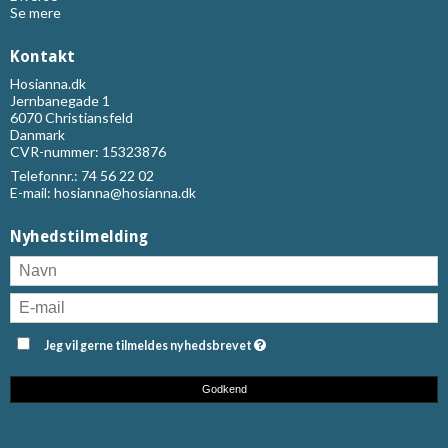
Se mere
Kontakt
Hosianna.dk
Jernbanegade 1
6070 Christiansfeld
Danmark
CVR-nummer: 15323876
Telefonnr.:
74 56 22 02
E-mail
:
hosianna@hosianna.dk
Nyhedstilmelding
Jeg vil gerne tilmeldes nyhedsbrevet
Godkend