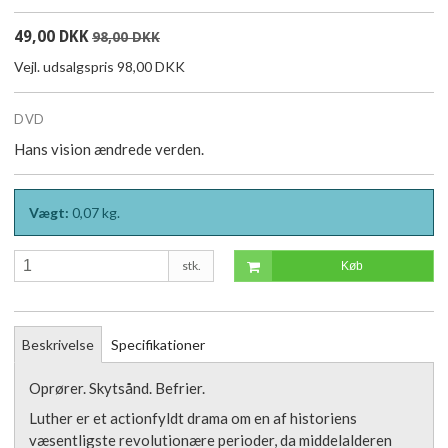
49,00 DKK
98,00 DKK
Vejl. udsalgspris 98,00 DKK
DVD
Hans vision ændrede verden.
Vægt:
0,07
kg.
stk.
Køb
Beskrivelse
Specifikationer
Oprører. Skytsånd. Befrier.
Luther er et actionfyldt drama om en af historiens
væsentligste revolutionære perioder, da middelalderen