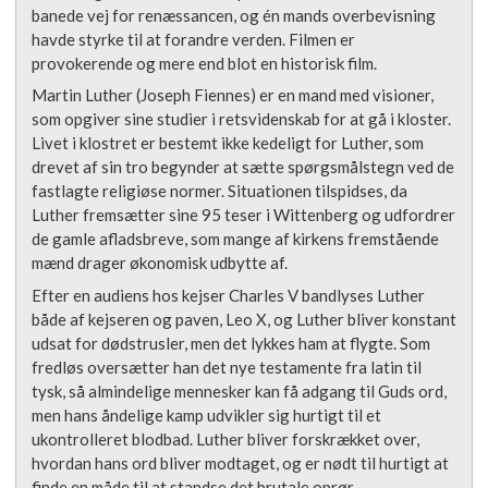
banede vej for renæssancen, og én mands overbevisning
havde styrke til at forandre verden. Filmen er
provokerende og mere end blot en historisk film.
Martin Luther (Joseph Fiennes) er en mand med visioner,
som opgiver sine studier i retsvidenskab for at gå i kloster.
Livet i klostret er bestemt ikke kedeligt for Luther, som
drevet af sin tro begynder at sætte spørgsmålstegn ved de
fastlagte religiøse normer. Situationen tilspidses, da
Luther fremsætter sine 95 teser i Wittenberg og udfordrer
de gamle afladsbreve, som mange af kirkens fremstående
mænd drager økonomisk udbytte af.
Efter en audiens hos kejser Charles V bandlyses Luther
både af kejseren og paven, Leo X, og Luther bliver konstant
udsat for dødstrusler, men det lykkes ham at flygte. Som
fredløs oversætter han det nye testamente fra latin til
tysk, så almindelige mennesker kan få adgang til Guds ord,
men hans åndelige kamp udvikler sig hurtigt til et
ukontrolleret blodbad. Luther bliver forskrækket over,
hvordan hans ord bliver modtaget, og er nødt til hurtigt at
finde en måde til at standse det brutale oprør.