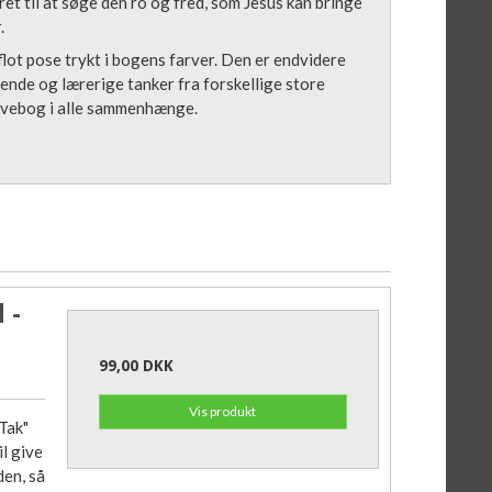
ret til at søge den ro og fred, som Jesus kan bringe
.
ot pose trykt i bogens farver. Den er endvidere
ende og lærerige tanker fra forskellige store
 gavebog i alle sammenhænge.
 -
99,00 DKK
Vis produkt
Tak"
il give
den, så