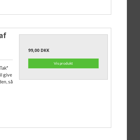
af
99,00 DKK
Vis produkt
Tak"
il give
den, så