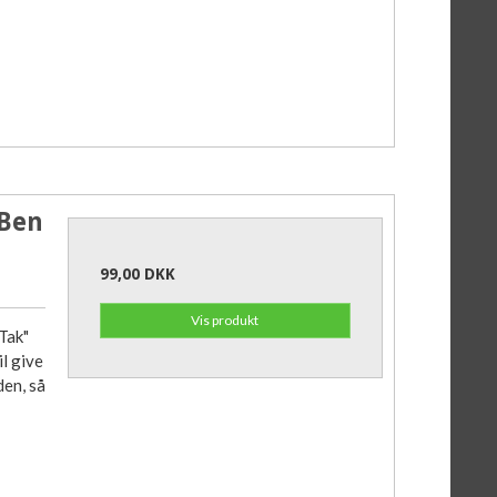
 Ben
99,00 DKK
Vis produkt
Tak"
il give
den, så