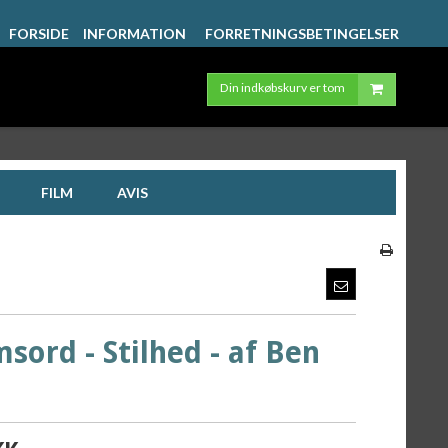
FORSIDE
INFORMATION
FORRETNINGSBETINGELSER
Din indkøbskurv er tom
FILM
AVIS
sord - Stilhed - af Ben