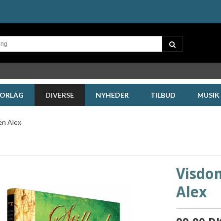
FORLAG
DIVERSE
NYHEDER
TILBUD
MUSIK
en Alex
Visdom
Alex