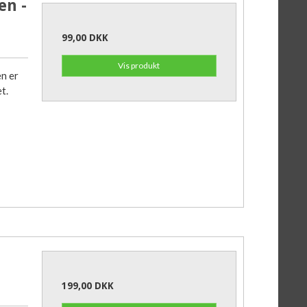
en -
99,00 DKK
Vis produkt
en er
t.
199,00 DKK