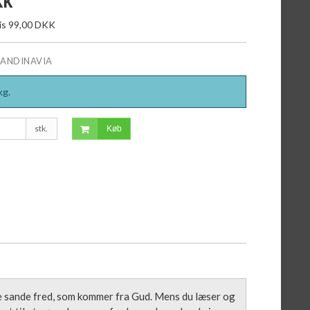
KK
ris 99,00 DKK
CANDINAVIA
kg.
stk.
Køb
te sande fred, som kommer fra Gud. Mens du læser og