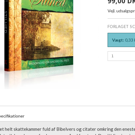
99,00 D
Vejl. udsalgsp
FORLAGET S
Vægt:
0,33
ecifikationer
t helt skattekammer fuld af Bibelvers og citater omkring den enes