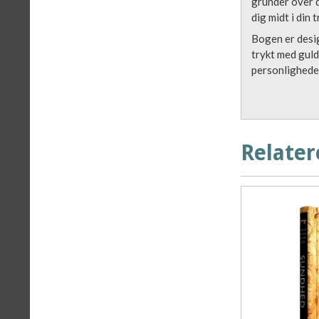
grunder over d
dig midt i din
Bogen er desig
trykt med guld
personligheder
Relater