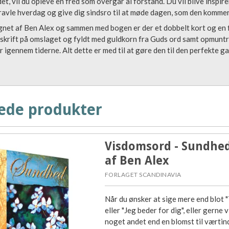
et, vil du opleve en fred som overgår al forstand. Du vil blive inspire
 travle hverdag og give dig sindsro til at møde dagen, som den kommer
net af Ben Alex og sammen med bogen er der et dobbelt kort og en fl
skrift på omslaget og fyldt med guldkorn fra Guds ord samt opmuntr
 igennem tiderne. Alt dette er med til at gøre den til den perfekte
ede produkter
Visdomsord - Sundhed
af Ben Alex
FORLAGET SCANDINAVIA
Når du ønsker at sige mere end blot "
eller "Jeg beder for dig", eller gerne v
noget andet end en blomst til værtin