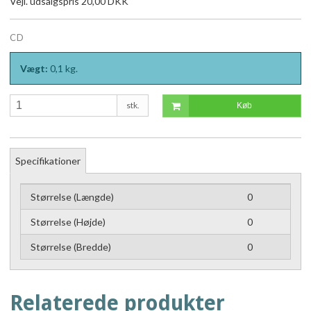
Vejl. udsalgspris 20,00 DKK
CD
Vægt:
0,1
kg.
stk.
Køb
Specifikationer
Størrelse (Længde)
0
Størrelse (Højde)
0
Størrelse (Bredde)
0
Relaterede produkter