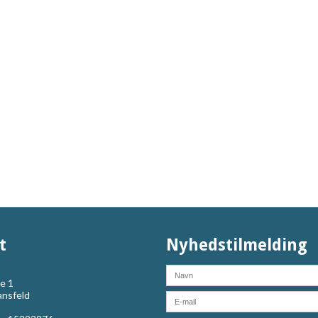
t
Nyhedstilmelding
e 1
ansfeld