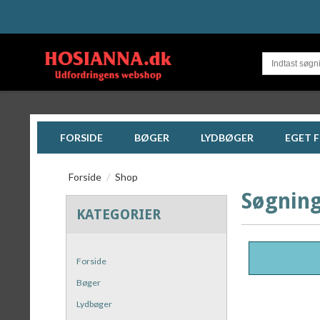
FORSIDE
BØGER
LYDBØGER
EGET 
Forside
/
Shop
Søgnin
KATEGORIER
Forside
Bøger
Lydbøger