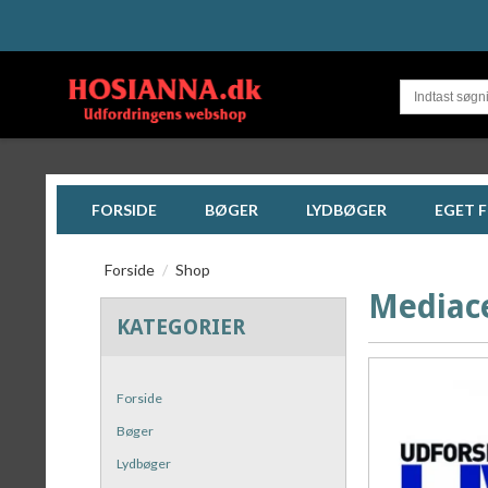
FORSIDE
BØGER
LYDBØGER
EGET 
Forside
/
Shop
Mediace
KATEGORIER
Forside
Bøger
Lydbøger