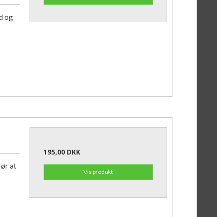
d og
195,00 DKK
rør at
Vis produkt