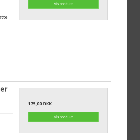
Vis produkt
øtte
ter
175,00 DKK
Vis produkt