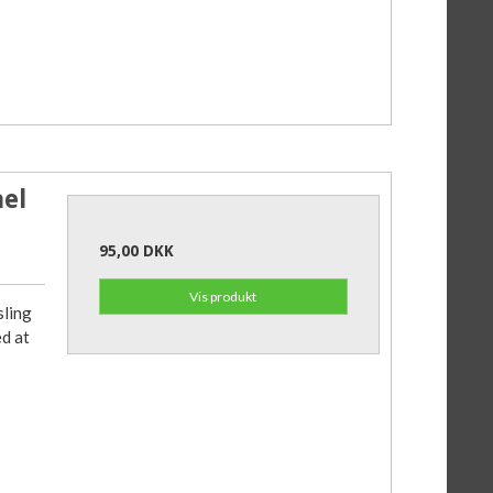
ael
95,00 DKK
Vis produkt
sling
ed at