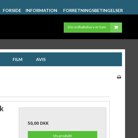
FORSIDE
INFORMATION
FORRETNINGSBETINGELSER
Din indkøbskurv er tom
FILM
AVIS
sk
50,00 DKK
Vis produkt