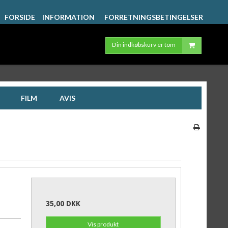
FORSIDE
INFORMATION
FORRETNINGSBETINGELSER
Din indkøbskurv er tom
FILM
AVIS
35,00 DKK
Vis produkt