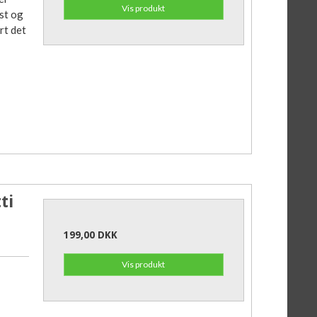
Vis produkt
st og
rt det
ti
199,00 DKK
Vis produkt