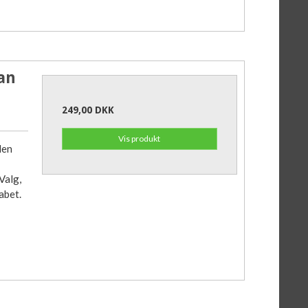
man
249,00 DKK
Vis produkt
den
Valg,
abet.