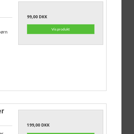
99,00 DKK
Vis produkt
børn
er
199,00 DKK
er