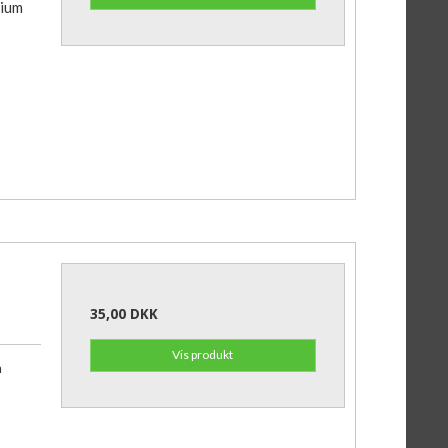
Vium
35,00 DKK
Vis produkt
m