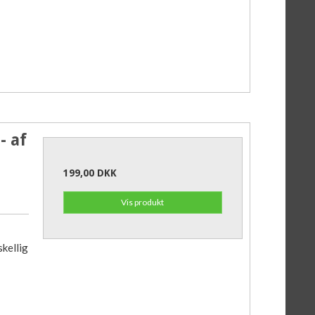
- af
199,00 DKK
Vis produkt
skellig